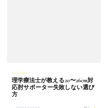
ン
テニス旅行
理学療法士が教える20〜26cm対
応肘サポーター失敗しない選び
方