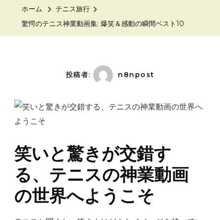
テ
ホーム
テニス旅行
ニ
驚愕のテニス神業動画集: 爆笑＆感動の瞬間ベスト10
ス
神
業
動
投稿者:
n8npost
画
集:
爆
笑
＆
笑いと驚きが交錯す
感
る、テニスの神業動画
動
の
の世界へようこそ
瞬
間