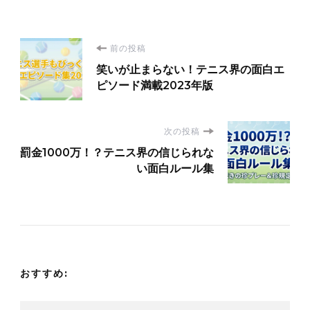
投
前の投稿
笑いが止まらない！テニス界の面白エ
稿
ピソード満載2023年版
ナ
次の投稿
ビ
罰金1000万！？テニス界の信じられな
い面白ルール集
ゲ
ー
シ
おすすめ:
ョ