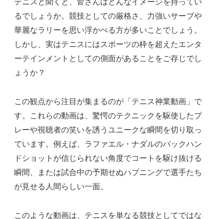
テニスと聞くと、皆さんはどんなイメージを持ってい
ベ
るでしょうか。競技としての厳格さ、力強いサーブや
ス
華麗なラリーを思い浮かべる方が多いことでしょう。
ト
しかし、実はテニスにはスポーツの枠を超えたエンタ
10
ーテインメントとしての側面があることをご存じでし
へ
ょうか？
の
この観点から注目が集まるのが「テニス神業動画」で
す。これらの動画は、驚愕のテクニックを駆使したプ
レーや視聴者の笑いを誘うユニークな瞬間を切り取っ
ています。例えば、ラファエル・ナダルのバックハン
ドショットが信じられない角度でコートを駆け抜ける
瞬間、または試合中の予期せぬハプニングで選手たち
が見せる人間らしい一面。
このような動画は、テニスを単なる競技としてではな