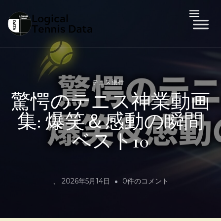
LTD
Logical Tennis Data
テニス旅行
驚愕のテニス神業動画
集: 爆笑＆感動の瞬間
ベスト10
驚
、
2026年5月14日
0件のコメント
愕
の