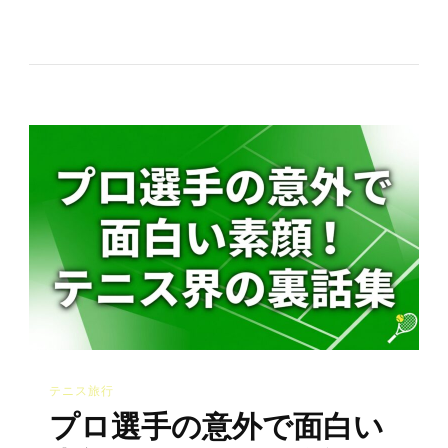
い
が
止
ま
ら
な
い！
テ
ニ
ス
界
の
面
テニス旅行
白
プロ選手の意外で面白い
エ