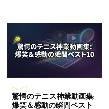
1000
の
万！？
テ
ニ
ス
界
の
信
じ
ら
れ
な
テニス旅行
い
驚愕のテニス神業動画集:
面
白
爆笑＆感動の瞬間ベスト