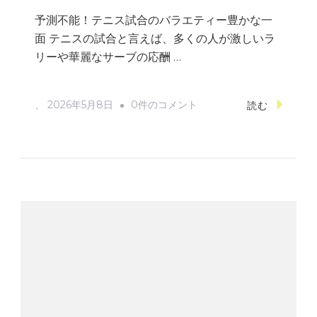
な
予測不能！テニス試合のバラエティー豊かな一
一
面 テニスの試合と言えば、多くの人が激しいラ
面
リーや華麗なサーブの応酬 …
へ
の
予
、
2026年5月8日
0件のコメント
読む
測
不
能！
テ
ニ
ス
試
合
の
バ