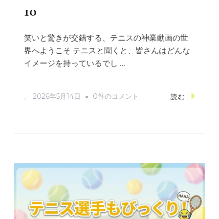
ル
10
ー
ル
笑いと驚きが交錯する、テニスの神業動画の世
集
界へようこそ テニスと聞くと、皆さんはどんな
へ
イメージを持っているでし …
の
驚
、
2026年5月14日
0件のコメント
読む
愕
の
テ
ニ
ス
神
業
動