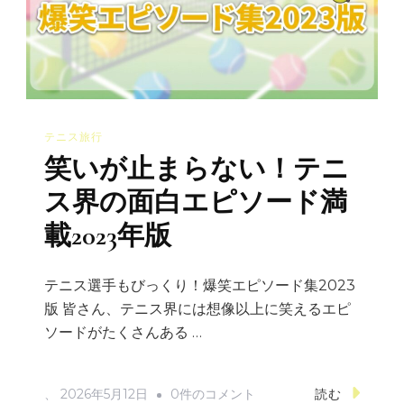
画
集:
爆
笑
＆
テニス旅行
感
笑いが止まらない！テニ
動
の
ス界の面白エピソード満
瞬
載2023年版
間
ベ
テニス選手もびっくり！爆笑エピソード集2023
ス
版 皆さん、テニス界には想像以上に笑えるエピ
ト
ソードがたくさんある …
10
へ
笑
、
2026年5月12日
0件のコメント
読む
の