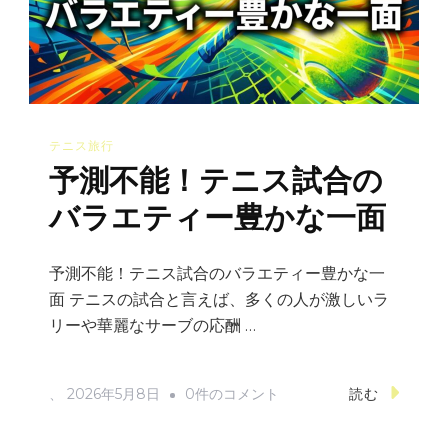
白
い
素
顔！
テ
テニス旅行
ニ
予測不能！テニス試合の
ス
界
バラエティー豊かな一面
の
裏
予測不能！テニス試合のバラエティー豊かな一
話
面 テニスの試合と言えば、多くの人が激しいラ
集
リーや華麗なサーブの応酬 …
へ
の
予
、
2026年5月8日
0件のコメント
読む
測