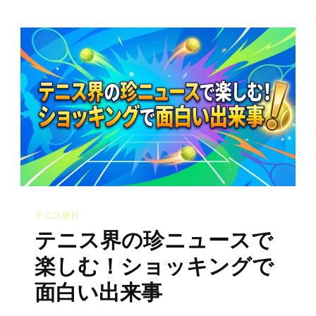
合
中
に
巻
き
起
こ
る
珍
プ
テニス旅行
レ
テニス界の珍ニュースで
ー
ま
楽しむ！ショッキングで
と
面白い出来事
め