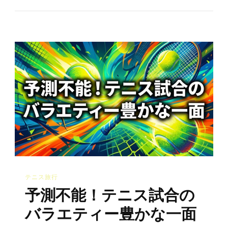
不
能！
テ
ニ
ス
試
合
の
バ
ラ
エ
テ
テニス旅行
ィ
予測不能！テニス試合の
ー
豊
バラエティー豊かな一面
か