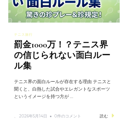
ジ
を
引
き
テニス旅行
起
罰金1000万！？テニス界
こ
す
の信じられない面白ルー
心
ル集
理
的
テニス界の面白ルールが存在する理由 テニスと
要
聞くと、白熱した試合やエレガントなスポーツ
因
というイメージを持つ方が …
と
対
罰
、
2026年5月14日
0件のコメント
読む
策
金
へ