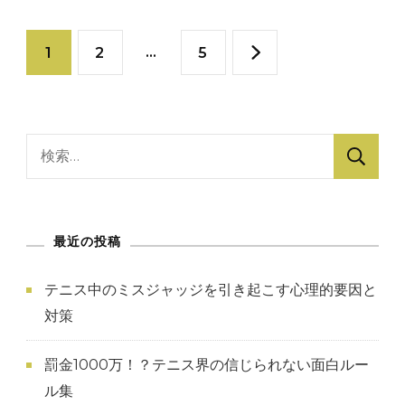
え
へ
投
た！？
固
固
…
固
の
1
2
5
女
稿
子
定
定
定
テ
の
ペ
ペ
ニ
ペ
検
ス
ペ
索:
ー
ー
ー
の
ー
面
ジ
ジ
ジ
最近の投稿
白
ジ
さ
テニス中のミスジャッジを引き起こす心理的要因と
を
送
対策
再
り
発
罰金1000万！？テニス界の信じられない面白ルー
見
ル集
へ