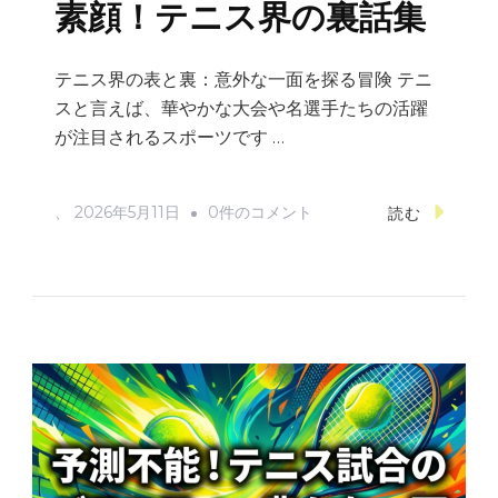
ピ
素顔！テニス界の裏話集
ソ
ー
テニス界の表と裏：意外な一面を探る冒険 テニ
ド
スと言えば、華やかな大会や名選手たちの活躍
満
が注目されるスポーツです …
載
2023
プ
、
2026年5月11日
0件のコメント
読む
年
ロ
版
選
へ
手
の
の
意
外
で
面