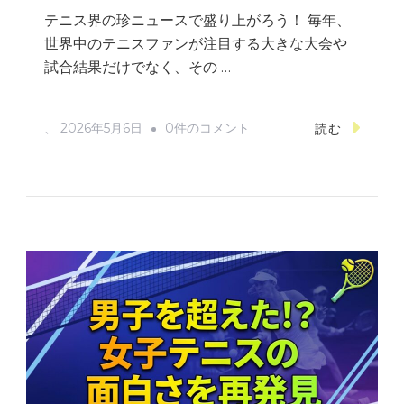
へ
テニス界の珍ニュースで盛り上がろう！ 毎年、
の
世界中のテニスファンが注目する大きな大会や
試合結果だけでなく、その …
テ
、
2026年5月6日
0件のコメント
読む
ニ
ス
界
の
珍
ニ
ュ
ー
ス
で