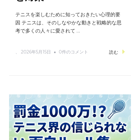
テニスを楽しむために知っておきたい心理的要
因 テニスは、そのしなやかな動きと戦略的な思
考で多くの人々に愛されて …
テ
、
2026年5月15日
0件のコメント
読む
ニ
ス
中
の
ミ
ス
ジ
ャ
ッ