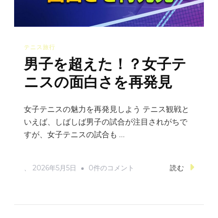
楽
し
む！
テニス旅行
シ
男子を超えた！？女子テ
ョ
ッ
ニスの面白さを再発見
キ
ン
女子テニスの魅力を再発見しよう テニス観戦と
グ
いえば、しばしば男子の試合が注目されがちで
で
すが、女子テニスの試合も …
面
白
男
、
2026年5月5日
0件のコメント
読む
い
子
出
を
来
超
事