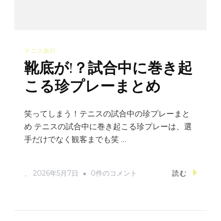
ラ
エ
テ
テニス旅行
ィ
靴底が!？試合中に巻き起
ー
豊
こる珍プレーまとめ
か
な
笑ってしまう！テニスの試合中の珍プレーまと
一
め テニスの試合中に巻き起こる珍プレーは、選
面
手だけでなく観客までも笑 …
へ
の
靴
、
2026年5月7日
0件のコメント
読む
底
が!？
試