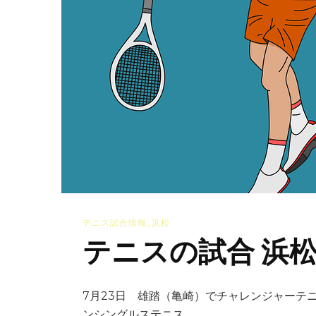
ル
ド
ン
優
勝
者
を
予
想
し、
ラ
テニス試合情報_浜松
ケ
テニスの試合 浜松 
ッ
ト
バ
7月23日 雄踏（亀崎）でチャレンジャーテ
ッ
ンシングルステニス …