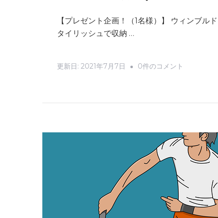
【プレゼント企画！（1名様）】 ウィンブル
タイリッシュで収納 …
【プ
更新日:
2021年7月7日
0件のコメント
レ
ゼ
ン
ト
企
画！】
ウ
ィ
ン
ブ