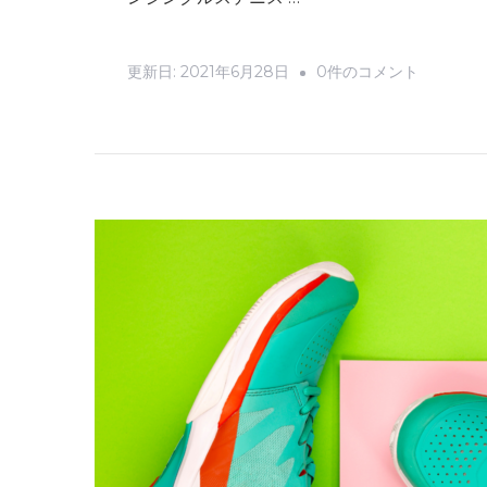
グ
を
テ
更新日:
2021年6月28日
0件のコメント
貰
ニ
っ
ス
ち
の
ゃ
試
お
合
う！
浜
へ
松
の
2021
年
７
月
へ
の