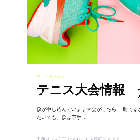
テニス試合情報
テニス大会情報 
僕が申し込んでいます大会がこちら！ 勝てる
だいても、僕は下手 …
テ
更新日:
2021年6月24日
0件のコメント