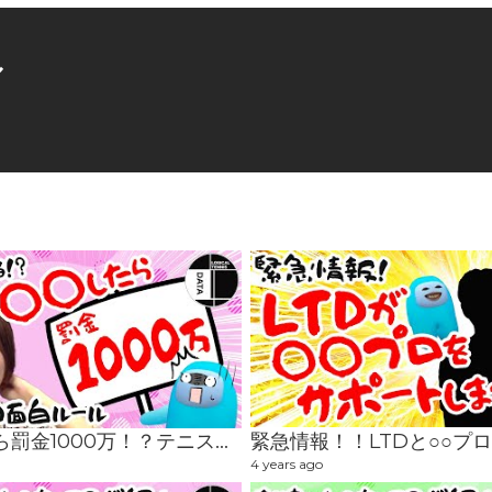
ル
○○したら罰金1000万！？テニスの面白ルール #テニス #tennis #まりきゅん #安西茉莉 #ltd #レースクイーン
4 years ago