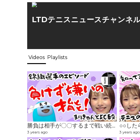
LTDテニスニュースチャンネ
Videos
Playlists
勝負は相手が〇〇するまで戦い続ける！？ 負けず嫌いの才能 #テニス #tennis #まりきゅん #安西茉莉 #ltd #レースクイーン
3 years ago
3 years ago