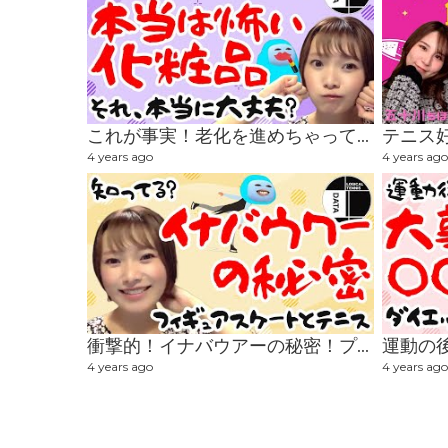
これが事実！老化を進めちゃってる！？本当は怖い化粧品
4 years ago
4 years ago
衝撃的！イナバウアーの秘密！プロはプレイだけじゃなく生活スタイルも身に付ける！
4 years ago
4 years ago