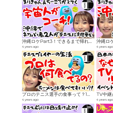
沖縄ロケPart3！できるまで帰れません！初心者は1日でどれぐらいテニスができるようになる！？
4 years ago
4 years ago
プロのテニス選手の食事って？1日の練習時間は？気になるあれこれ！
4 years ago
4 years ago