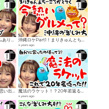
沖縄ロケPart2！【罰ゲームあり】沖縄のタコスランキング！
沖縄ロケPart1！まりきゅんとちーころが、今熱いグルメ巡りをしてきました！
4 years ago
濁り湯の寮はトラウマ級の思い出？！
魔法のラケット！？20年若返る！ブランクを取り戻したテニスラケット
4 years ago