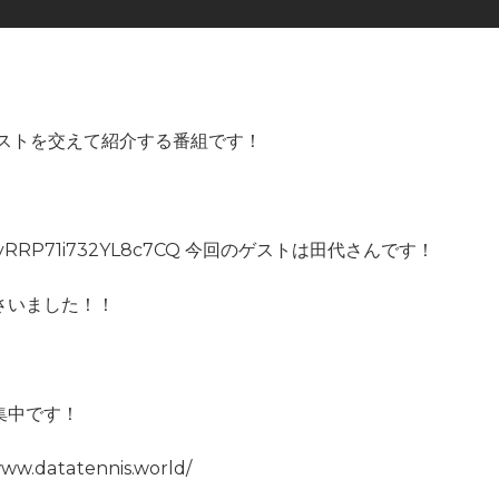
、
ストを交えて紹介する番組です！
6SazxyRRP71i732YL8c7CQ 今回のゲストは田代さんです！
さいました！！
集中です！
atatennis.world/