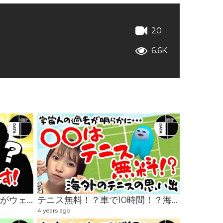
20
6.6K
緊急情報！！LTDと○○プロがウェア契約！！
テニス無料！？車で10時間！？海外でのテニスの思い出
4 years ago