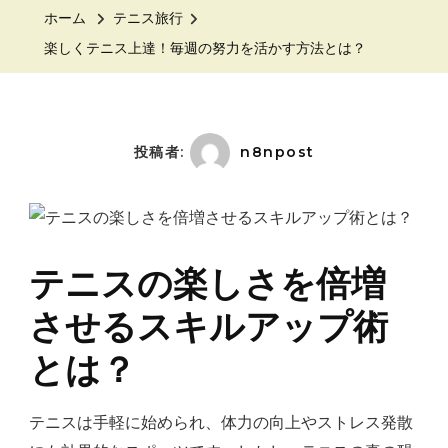
テ
ホーム
テニス旅行
ニ
楽しくテニス上達！毎週の努力を活かす方法とは？
ス
上
達！
毎
投稿者:
n8npost
週
の
努
力
テニスの楽しさを倍増
を
させるスキルアップ術
活
か
とは？
す
方
テニスは手軽に始められ、体力の向上やストレス発散
法