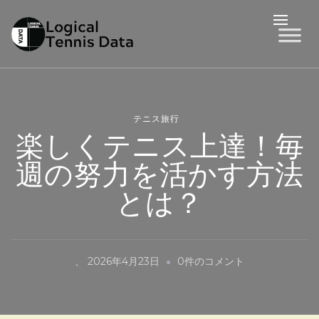
LTD
Logical Tennis Data
テニス旅行
楽しくテニス上達！毎
週の努力を活かす方法
とは？
楽
、
2026年4月23日
0件のコメント
し
く