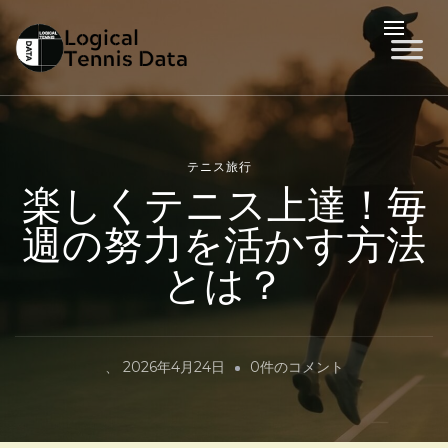
LTD
Logical Tennis Data
テニス旅行
楽しくテニス上達！毎
週の努力を活かす方法
とは？
楽
、
2026年4月24日
0件のコメント
し
く