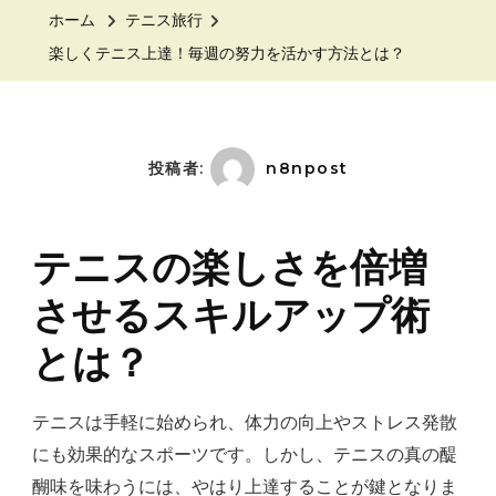
テ
ホーム
テニス旅行
ニ
楽しくテニス上達！毎週の努力を活かす方法とは？
ス
上
達！
毎
投稿者:
n8npost
週
の
テニスの楽しさを倍増
努
力
させるスキルアップ術
を
とは？
活
か
テニスは手軽に始められ、体力の向上やストレス発散
す
にも効果的なスポーツです。しかし、テニスの真の醍
方
醐味を味わうには、やはり上達することが鍵となりま
法