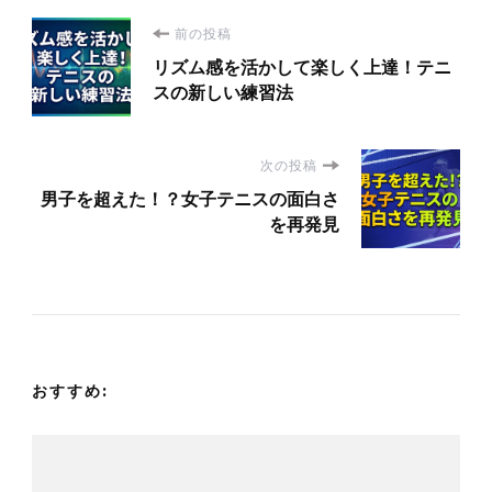
投
前の投稿
リズム感を活かして楽しく上達！テニ
稿
スの新しい練習法
ナ
次の投稿
ビ
男子を超えた！？女子テニスの面白さ
を再発見
ゲ
ー
シ
おすすめ:
ョ
ン