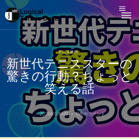
LTD
Logical Tennis Data
テニス旅行
新世代テニススターの
驚きの行動？ちょっと
笑える話
新
、
2026年5月4日
0件のコメント
世
代