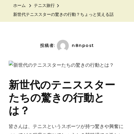
テ
ホーム
テニス旅行
ニ
新世代テニススターの驚きの行動？ちょっと笑える話
ス
ス
タ
ー
投稿者:
n8npost
の
驚
き
の
新世代のテニススター
行
たちの驚きの行動と
動？
ち
は？
ょ
っ
皆さんは、テニスというスポーツが持つ驚きや興奮に
と