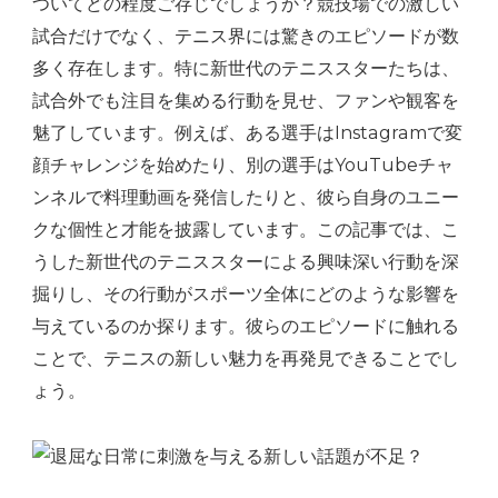
ついてどの程度ご存じでしょうか？競技場での激しい
笑
試合だけでなく、テニス界には驚きのエピソードが数
え
多く存在します。特に新世代のテニススターたちは、
る
試合外でも注目を集める行動を見せ、ファンや観客を
話
魅了しています。例えば、ある選手はInstagramで変
へ
顔チャレンジを始めたり、別の選手はYouTubeチャ
の
ンネルで料理動画を発信したりと、彼ら自身のユニー
クな個性と才能を披露しています。この記事では、こ
うした新世代のテニススターによる興味深い行動を深
掘りし、その行動がスポーツ全体にどのような影響を
与えているのか探ります。彼らのエピソードに触れる
ことで、テニスの新しい魅力を再発見できることでし
ょう。