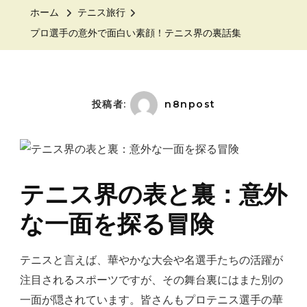
手
ホーム
テニス旅行
の
プロ選手の意外で面白い素顔！テニス界の裏話集
意
外
で
面
投稿者:
n8npost
白
い
素
顔！
テニス界の表と裏：意外
テ
な一面を探る冒険
ニ
ス
テニスと言えば、華やかな大会や名選手たちの活躍が
界
注目されるスポーツですが、その舞台裏にはまた別の
の
一面が隠されています。皆さんもプロテニス選手の華
裏