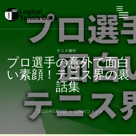
LTD
Logical Tennis Data
テニス旅行
プロ選手の意外で面白
い素顔！テニス界の裏
話集
プ
、
2026年5月11日
0件のコメント
ロ
選