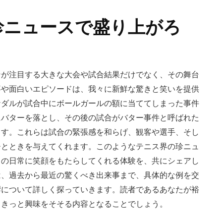
楽
し
珍ニュースで盛り上がろ
む！
シ
ョ
ッ
ンが注目する大きな大会や試合結果だけでなく、その舞台
キ
事や面白いエピソードは、我々に新鮮な驚きと笑いを提供
ン
ナダルが試合中にボールガールの額に当ててしまった事件
グ
にバターを落とし、その後の試合がバター事件と呼ばれた
で
ます。これらは試合の緊張感を和らげ、観客や選手、そし
面
ひとときを与えてくれます。このようなテニス界の珍ニュ
白
ちの日常に笑顔をもたらしてくれる体験を、共にシェアし
い
は、過去から最近の驚くべき出来事まで、具体的な例を交
出
響について詳しく探っていきます。読者であるあなたが裕
来
、きっと興味をそそる内容となることでしょう。
事