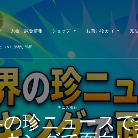
e
大会・試合情報
ショップ
お買い物カゴ
支
たい方に便利な情報
テニス旅行
界の珍ニュースで