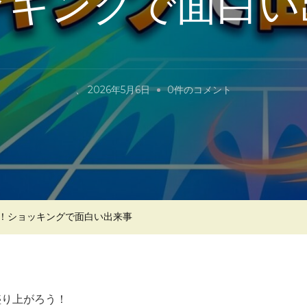
ッキングで面白い
テ
、
2026年5月6日
0件のコメント
ニ
ス
界
の
珍
ニ
！ショッキングで面白い出来事
ュ
ー
ス
で