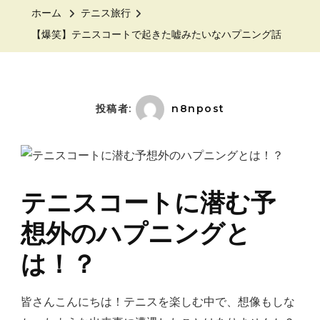
ニ
ホーム
テニス旅行
ス
【爆笑】テニスコートで起きた嘘みたいなハプニング話
コ
ー
ト
で
投稿者:
n8npost
起
き
た
嘘
テニスコートに潜む予
み
想外のハプニングと
た
い
は！？
な
ハ
皆さんこんにちは！テニスを楽しむ中で、想像もしな
プ