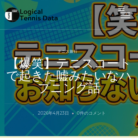
LTD
Logical Tennis Data
テニス旅行
【爆笑】テニスコート
で起きた嘘みたいなハ
プニング話
【爆
、
2026年4月23日
0件のコメント
笑】
テ