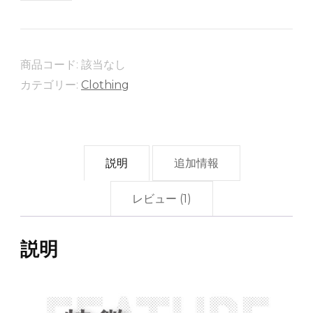
る
鉄
壁
商品コード:
該当なし
フ
カテゴリー:
Clothing
ァ
イ
バ
ー
説明
追加情報
ダ
ウ
レビュー (1)
ン
ジ
説明
ャ
ケ
ッ