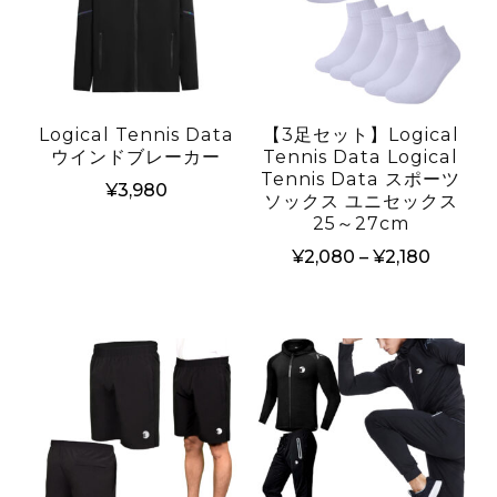
Logical Tennis Data
【3足セット】Logical
ウインドブレーカー
Tennis Data Logical
Tennis Data スポーツ
¥
3,980
ソックス ユニセックス
25～27cm
こ
価
の
¥
2,080
–
¥
2,180
格
商
こ
帯:
品
の
¥2,080
に
商
–
¥2,180
は
品
複
に
数
は
の
複