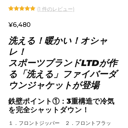
(
1
件のレビュー)
1
件の利用者
評価に基づ
¥
6,480
く5段階評
価のうち、
5.00
点
洗える！暖かい！オシャ
レ！
スポーツブランドLTDが作
る「洗える」ファイバーダ
ウンジャケットが登場
鉄壁ポイント①：3重構造で冷気
を完全シャットダウン！
１．フロントジッパー ２．フロントフラッ